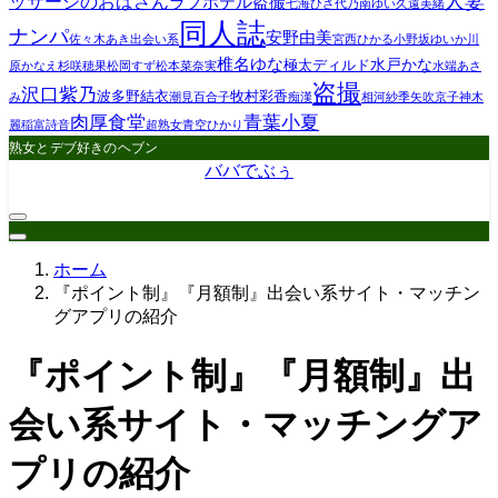
人妻
ッサージのおばさん
ラブホテル盗撮
七海ひさ代
乃南ゆい
久遠美緒
同人誌
ナンパ
安野由美
佐々木あき
出会い系
宮西ひかる
小野坂ゆいか
川
椎名ゆな
水戸かな
極太ディルド
原かなえ
杉咲穂果
松岡すず
松本菜奈実
水端あさ
盗撮
沢口紫乃
波多野結衣
牧村彩香
み
潮見百合子
痴漢
相河紗季
矢吹京子
神木
肉厚食堂
青葉小夏
麗
稲富詩音
超熟女
青空ひかり
熟女とデブ好きのヘブン
ババでぶぅ
ホーム
『ポイント制』『月額制』出会い系サイト・マッチン
グアプリの紹介
『ポイント制』『月額制』出
会い系サイト・マッチングア
プリの紹介