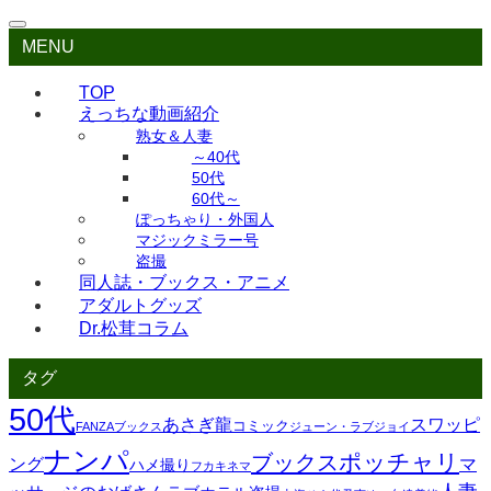
MENU
TOP
えっちな動画紹介
熟女＆人妻
～40代
50代
60代～
ぽっちゃり・外国人
マジックミラー号
盗撮
同人誌・ブックス・アニメ
アダルトグッズ
Dr.松茸コラム
タグ
50代
あさぎ龍
スワッピ
コミック
FANZAブックス
ジューン・ラブジョイ
ナンパ
ポッチャリ
ブックス
ング
マ
ハメ撮り
フカキネマ